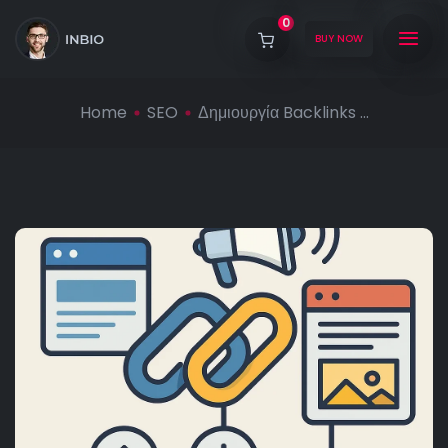
0
BUY NOW
Home
SEO
Δημιουργία Backlinks ...