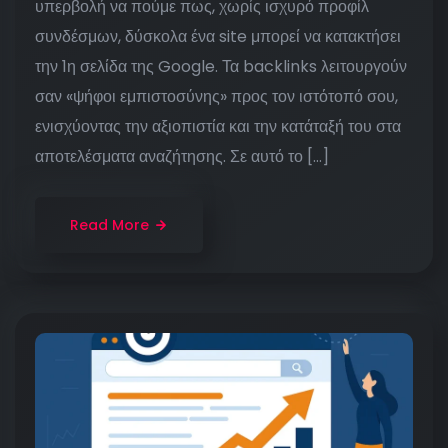
υπερβολή να πούμε πως, χωρίς ισχυρό προφίλ
συνδέσμων, δύσκολα ένα site μπορεί να κατακτήσει
την 1η σελίδα της Google. Τα backlinks λειτουργούν
σαν «ψήφοι εμπιστοσύνης» προς τον ιστότοπό σου,
ενισχύοντας την αξιοπιστία και την κατάταξή του στα
αποτελέσματα αναζήτησης. Σε αυτό το […]
Read More