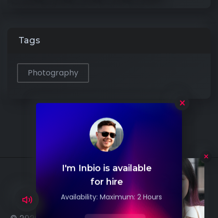
Tags
Photography
×
I'm Inbio is available
Hello
for hire
Availability: Maximum: 2 Hours